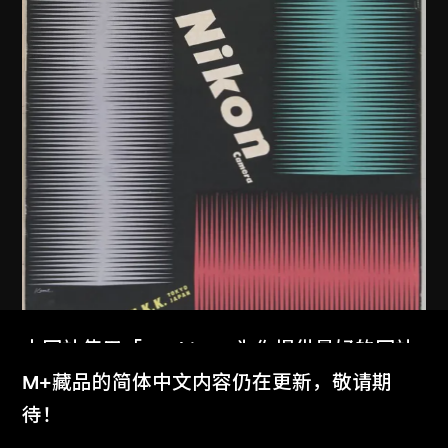
本网站使用「Cookies」为你提供最好的网站
体验。
M+藏品的简体中文内容仍在更新，敬请期
龜倉雄策
、
尼康株式會社
了解更多
待！
尼康相機海報