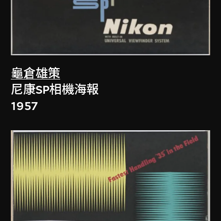
龜倉雄策
尼康SP相機海報
1957