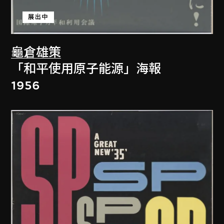
展出中
龜倉雄策
「和平使用原子能源」海報
1956