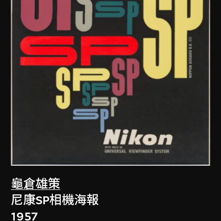
龜倉雄策
尼康SP相機海報
1957