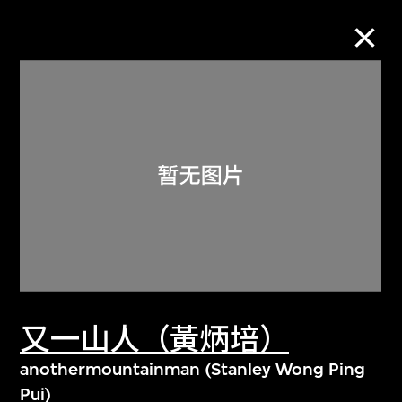
M+藏品
进一步筛选
搜索
关于M+藏品
又一山人（黃炳培）
探索世界顶级的二十及二十一世纪视觉
文化藏品。
anothermountainman (Stanley Wong Ping
Pui)