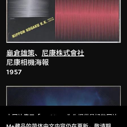
龜倉雄策
、
尼康株式會社
尼康相機海報
1957
本网站使用「Cookies」为你提供最好的网站
体验。
M+藏品的简体中文内容仍在更新，敬请期