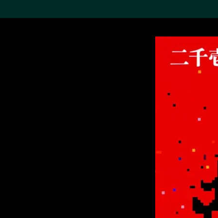
搜索M+藏品
Sea
19,052个结果
进一步筛选
关于M+藏品
探索世界顶级的二十及二十
一世纪视觉文化藏品。