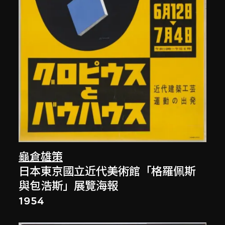
龜倉雄策
日本東京國立近代美術館「格羅佩斯
與包浩斯」展覽海報
1954