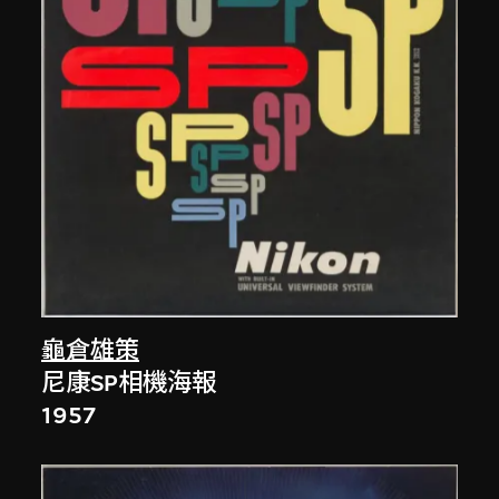
龜倉雄策
尼康SP相機海報
1957