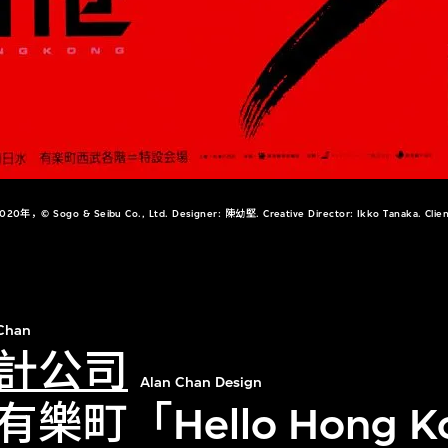
ogo & Seibu Co., Ltd. Designer: 陳幼堅. Creative Director: Ikko Tanaka. Client: 
Chan
計公司
Alan Chan Design
町「Hello Hong K