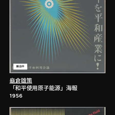
展出中
龜倉雄策
「和平使用原子能源」海報
1956