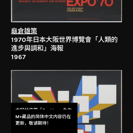
龜倉雄策
1970年日本大阪世界博覽會「人類的
進步與調和」海報
1967
本网站使用「Cookies」为你
提供最好的网站体验。
M+藏品的简体中文内容仍在
了解更多
更新，敬请期待！