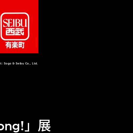
Sogo & Seibu Co., Ltd.
ong!」展