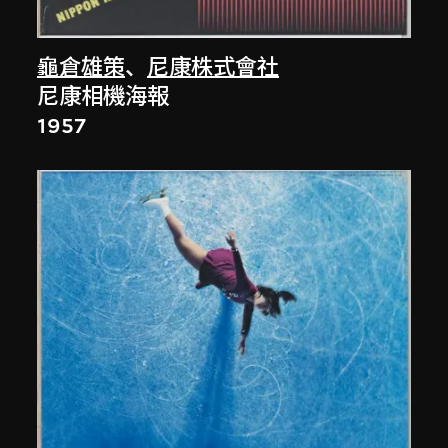
龜倉雄策
、
尼康株式會社
尼康相機海報
1957