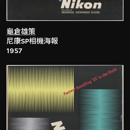
龜倉雄策
尼康SP相機海報
1957