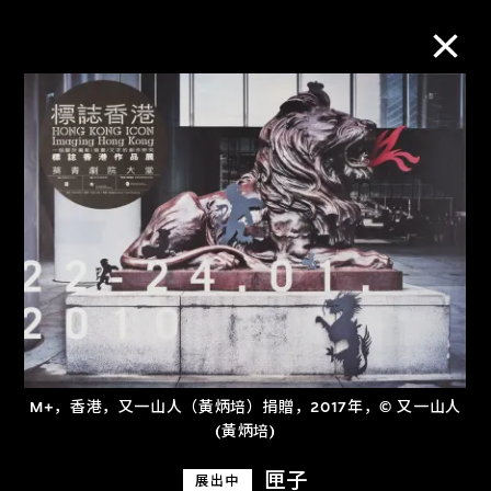
M+藏品
进一步筛选
搜索
关于M+藏品
M+，香港，又一山人（黃炳培）捐贈，2017年，© 又一山人
探索世界顶级的二十及二十一世纪视觉
(黃炳培)
文化藏品。
匣子
展出中