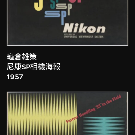
龜倉雄策
尼康SP相機海報
1957