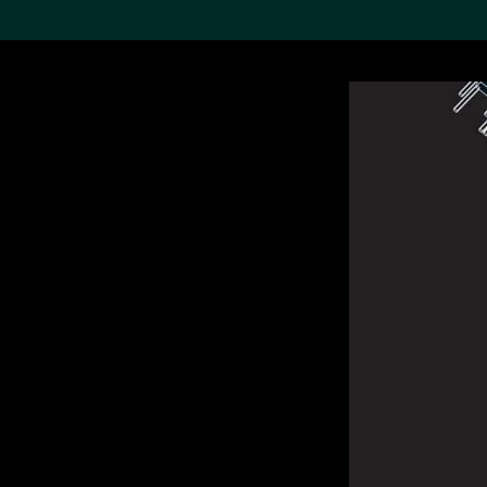
搜索M+藏品
Sea
19,052个结果
进一步筛选
关于M+藏品
探索世界顶级的二十及二十
一世纪视觉文化藏品。