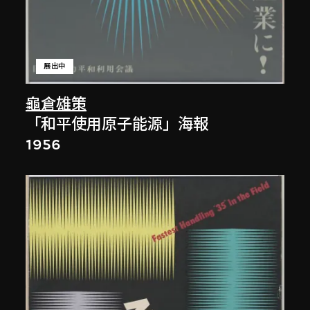
展出中
龜倉雄策
「和平使用原子能源」海報
1956