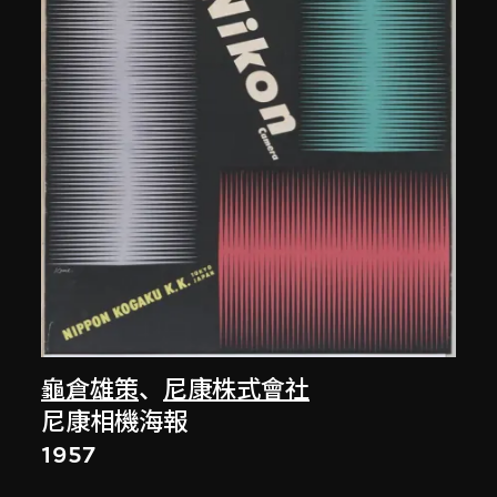
龜倉雄策
、
尼康株式會社
尼康相機海報
1957