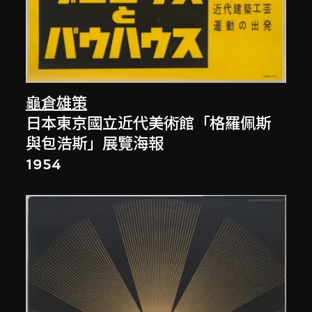
龜倉雄策
日本東京國立近代美術館「格羅佩斯
與包浩斯」展覽海報
1954