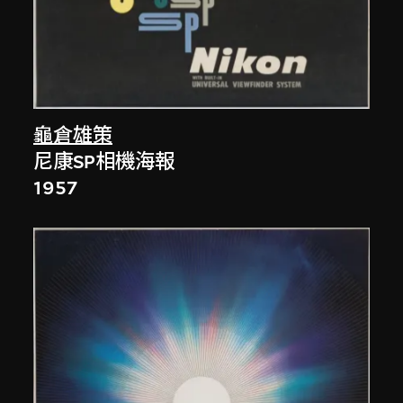
龜倉雄策
尼康SP相機海報
1957