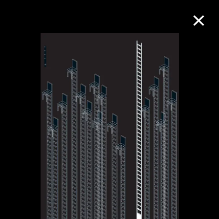
M+藏品
进一步筛选
搜索
关于M+藏品
探索世界顶级的二十及二十一世纪视觉
文化藏品。