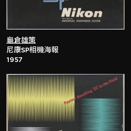
龜倉雄策
尼康SP相機海報
1957