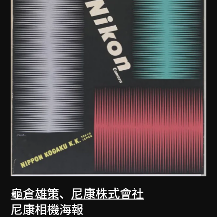
龜倉雄策
、
尼康株式會社
尼康相機海報