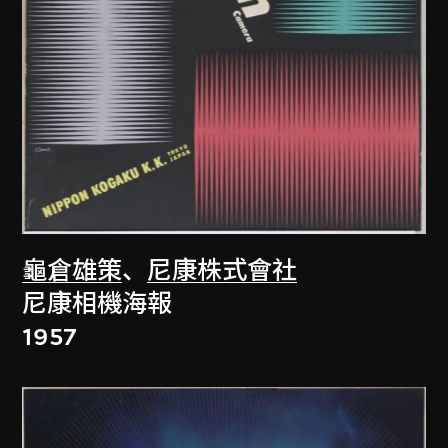
龜倉雄策
、
尼康株式會社
尼康相機海報
1957