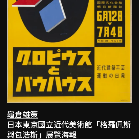
龜倉雄策
日本東京國立近代美術館「格羅佩斯
與包浩斯」展覽海報