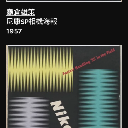
龜倉雄策
尼康SP相機海報
1957