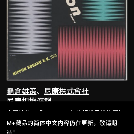
龜倉雄策
、
尼康株式會社
尼康相機海報
1957
本网站使用「Cookies」为你提供最好的网站
体验。
M+藏品的简体中文内容仍在更新，敬请期
了解更多
待！