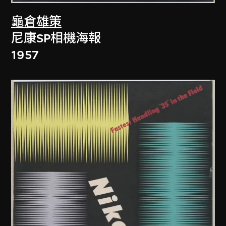
龜倉雄策
尼康SP相機海報
1957