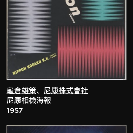
龜倉雄策
、
尼康株式會社
尼康相機海報
1957