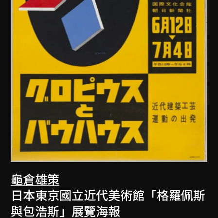
龜倉雄策
日本東京國立近代美術館「格羅佩斯
與包浩斯」展覽海報