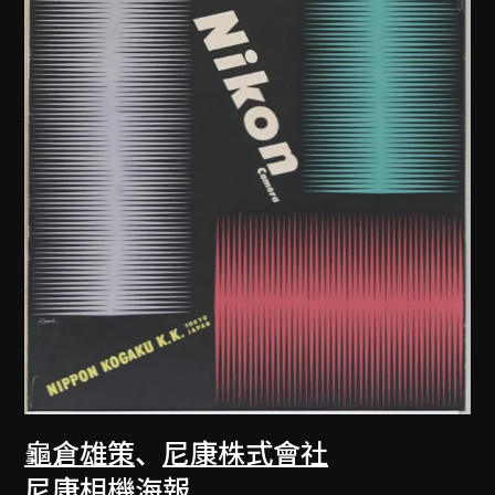
龜倉雄策
、
尼康株式會社
尼康相機海報