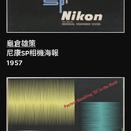
龜倉雄策
尼康SP相機海報
1957