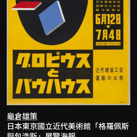
龜倉雄策
日本東京國立近代美術館「格羅佩斯
與包浩斯」展覽海報