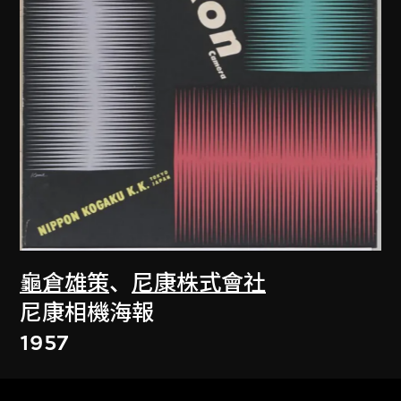
龜倉雄策
、
尼康株式會社
尼康相機海報
1957