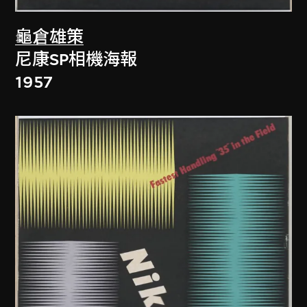
龜倉雄策
尼康SP相機海報
1957