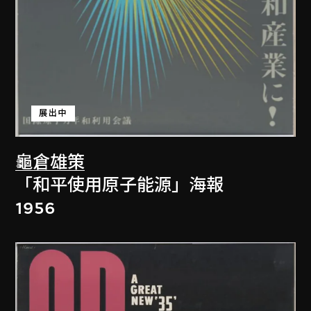
展出中
龜倉雄策
「和平使用原子能源」海報
1956