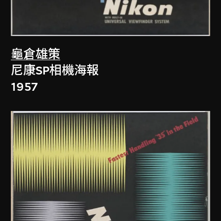
龜倉雄策
尼康SP相機海報
1957