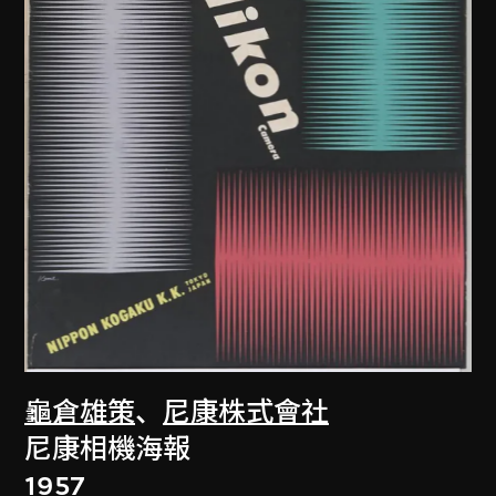
龜倉雄策
、
尼康株式會社
尼康相機海報
1957