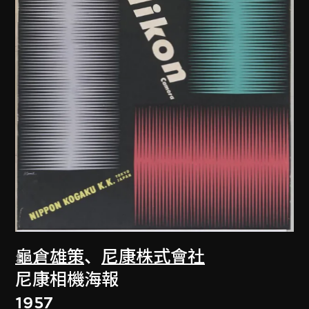
龜倉雄策
、
尼康株式會社
尼康相機海報
1957