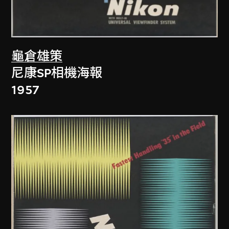
龜倉雄策
尼康SP相機海報
1957