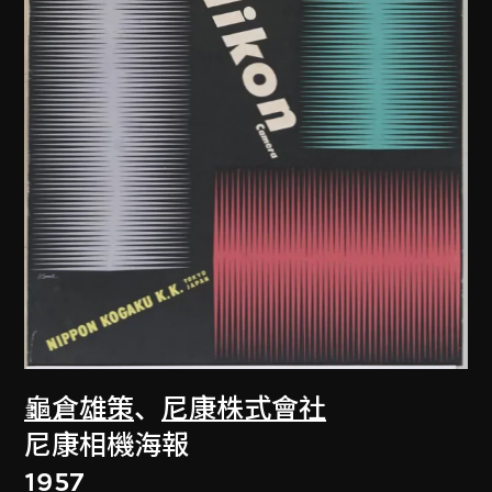
龜倉雄策
、
尼康株式會社
尼康相機海報
1957