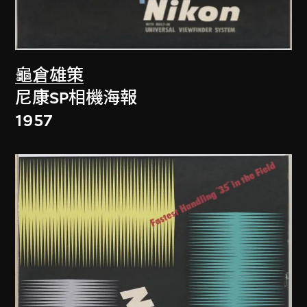
龜倉雄策
尼康SP相機海報
1957