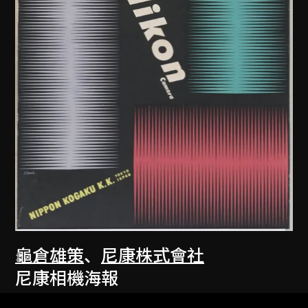
龜倉雄策
、
尼康株式會社
尼康相機海報
1957