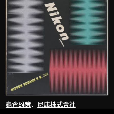
龜倉雄策
、
尼康株式會社
尼康相機海報