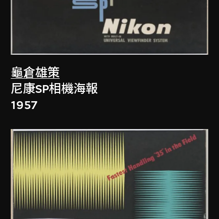
龜倉雄策
尼康SP相機海報
1957