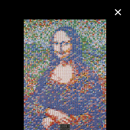
M+藏品
进一步筛选
搜索
关于M+藏品
探索世界顶级的二十及二十一世纪视觉
文化藏品。