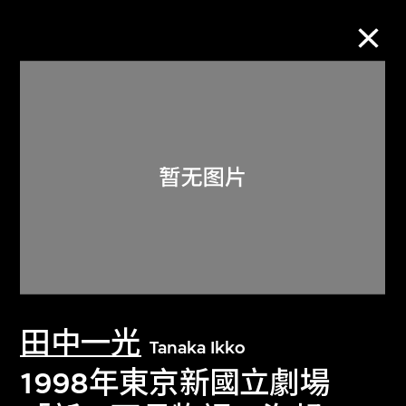
M+藏品
进一步筛选
搜索
关于M+藏品
田中一光
探索世界顶级的二十及二十一世纪视觉
Tanaka Ikko
文化藏品。
1998年東京新國立劇場