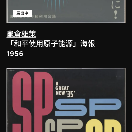
展出中
龜倉雄策
「和平使用原子能源」海報
1956