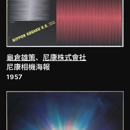
龜倉雄策
、
尼康株式會社
尼康相機海報
1957