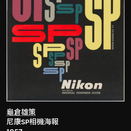
龜倉雄策
尼康SP相機海報