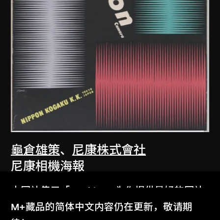
龜倉雄策
、
尼康株式會社
尼康相機海報
1957
本网站使用「Cookies」为你提供最好的网站
体验。
M+藏品的简体中文内容仍在更新，敬请期