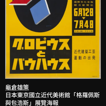
龜倉雄策
日本東京國立近代美術館「格羅佩斯
與包浩斯」展覽海報