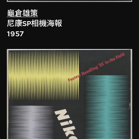
龜倉雄策
尼康SP相機海報
1957