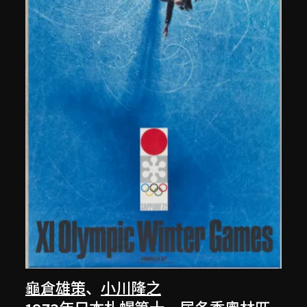
龜倉雄策
、
小川隆之