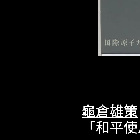
龜倉雄策
「和平使