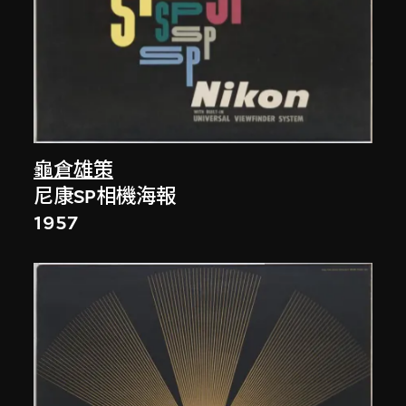
龜倉雄策
尼康SP相機海報
1957