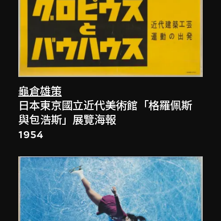
龜倉雄策
日本東京國立近代美術館「格羅佩斯
與包浩斯」展覽海報
1954