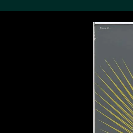
搜索M+藏品
Sea
19,052个结果
进一步筛选
关于M+藏品
探索世界顶级的二十及二十
一世纪视觉文化藏品。