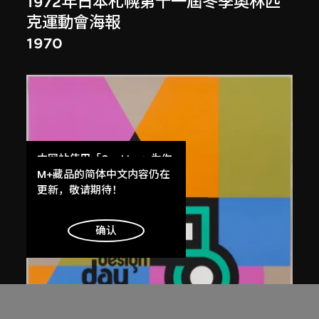
1972年日本札幌第十一屆冬季奧林匹
克運動會海報
1970
本网站使用「Cookies」为你
提供最好的网站体验。
M+藏品的简体中文内容仍在
了解更多
更新，敬请期待！
明白
确认