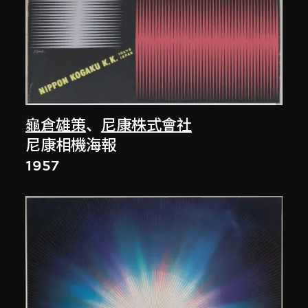
龜倉雄策
、
尼康株式會社
尼康相機海報
1957