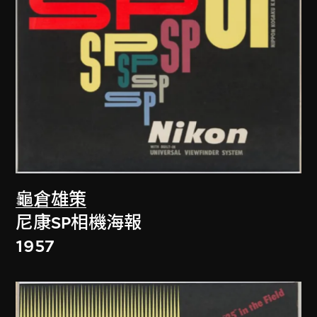
龜倉雄策
尼康SP相機海報
1957