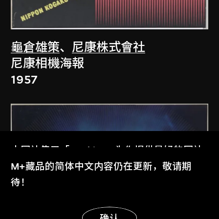
龜倉雄策
、
尼康株式會社
尼康相機海報
1957
本网站使用「Cookies」为你提供最好的网站
体验。
M+藏品的简体中文内容仍在更新，敬请期
了解更多
待！
显示更多
明白
确认