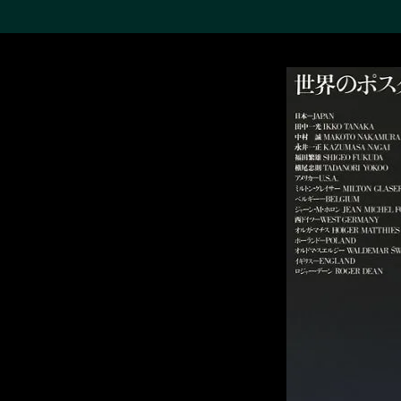
搜索M+藏品
Sea
19,052个结果
进一步筛选
关于M+藏品
探索世界顶级的二十及二十
一世纪视觉文化藏品。