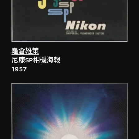
龜倉雄策
尼康SP相機海報
1957