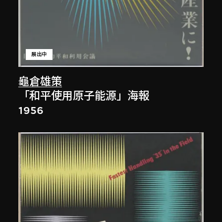
展出中
龜倉雄策
「和平使用原子能源」海報
1956