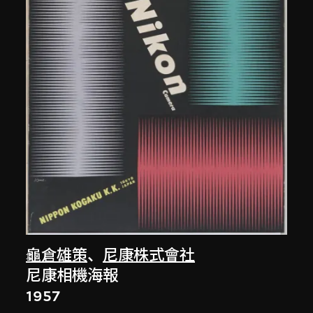
龜倉雄策
、
尼康株式會社
尼康相機海報
1957