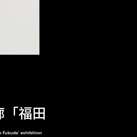
n畫廊「福田
o Fukuda' exhibition