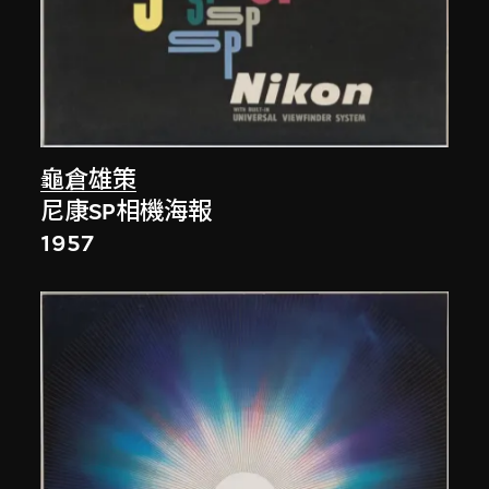
龜倉雄策
尼康SP相機海報
1957