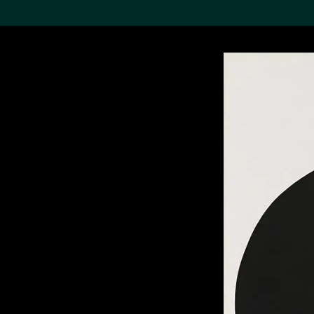
搜索M+藏品
Sea
19,052个结果
进一步筛选
关于M+藏品
探索世界顶级的二十及二十
一世纪视觉文化藏品。