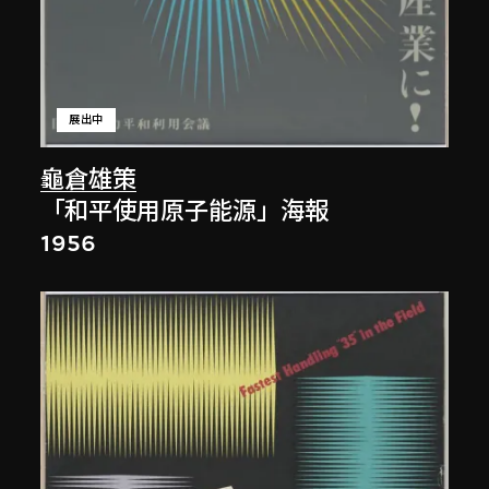
展出中
龜倉雄策
「和平使用原子能源」海報
1956