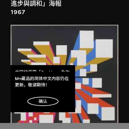
進步與調和」海報
1967
本网站使用「Cookies」为你
提供最好的网站体验。
M+藏品的简体中文内容仍在
了解更多
更新，敬请期待！
明白
确认