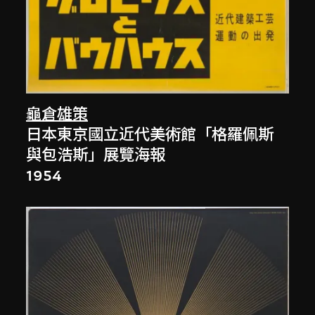
龜倉雄策
日本東京國立近代美術館「格羅佩斯
與包浩斯」展覽海報
1954