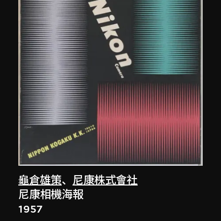
龜倉雄策
、
尼康株式會社
尼康相機海報
1957