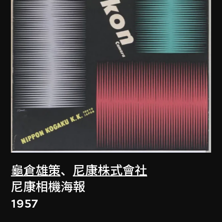
龜倉雄策
、
尼康株式會社
尼康相機海報
1957