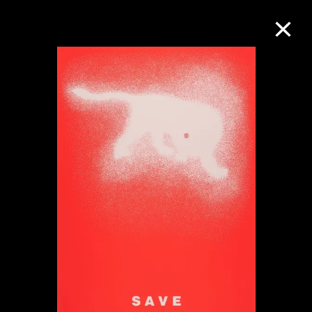
M+藏品
进一步筛选
搜索
关于M+藏品
探索世界顶级的二十及二十一世纪视觉
文化藏品。