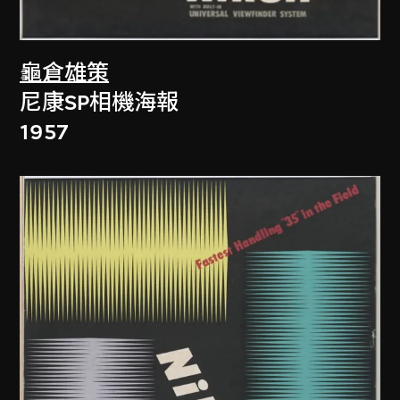
龜倉雄策
尼康SP相機海報
1957