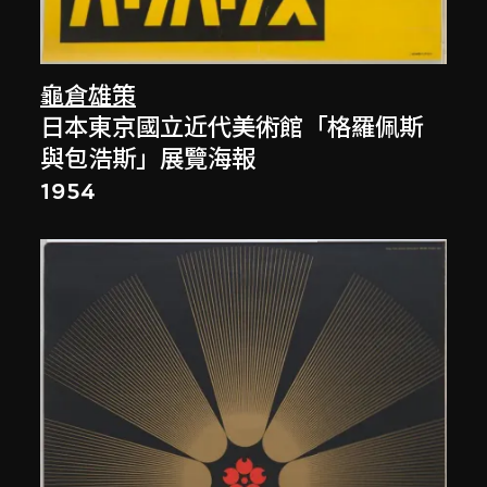
龜倉雄策
日本東京國立近代美術館「格羅佩斯
與包浩斯」展覽海報
1954