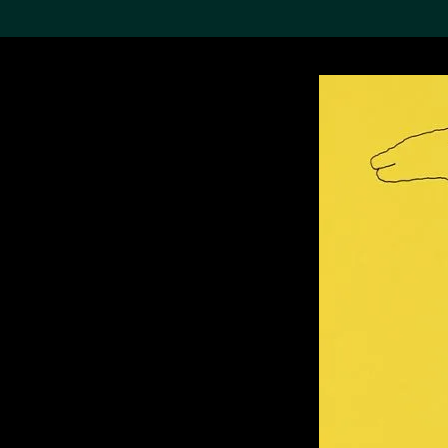
搜索M+藏品
Sea
19,052个结果
进一步筛选
关于M+藏品
探索世界顶级的二十及二十
一世纪视觉文化藏品。