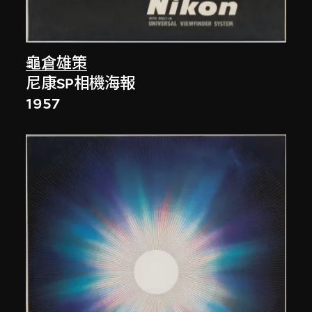
龜倉雄策
尼康SP相機海報
1957