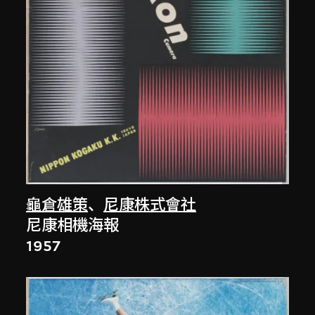
龜倉雄策
、
尼康株式會社
尼康相機海報
1957