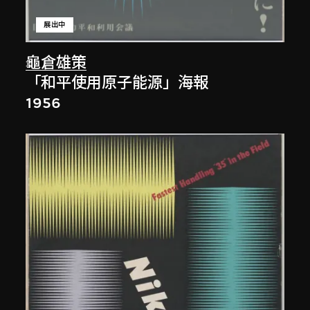
展出中
龜倉雄策
「和平使用原子能源」海報
1956