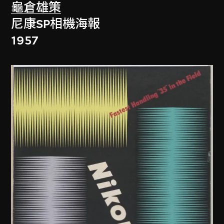
龜倉雄策
尼康SP相機海報
1957