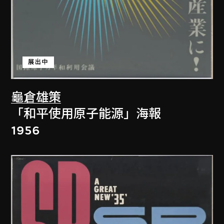
展出中
龜倉雄策
「和平使用原子能源」海報
1956