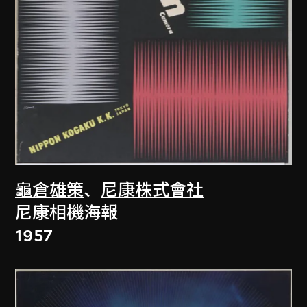
龜倉雄策
、
尼康株式會社
尼康相機海報
1957