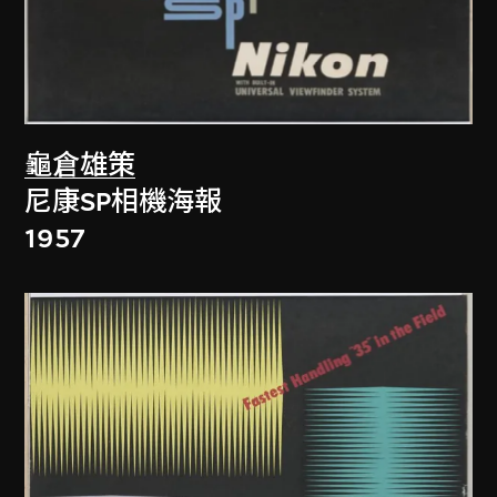
龜倉雄策
尼康SP相機海報
1957