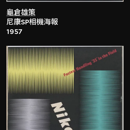
龜倉雄策
尼康SP相機海報
1957