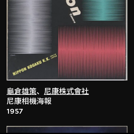
龜倉雄策
、
尼康株式會社
尼康相機海報
1957