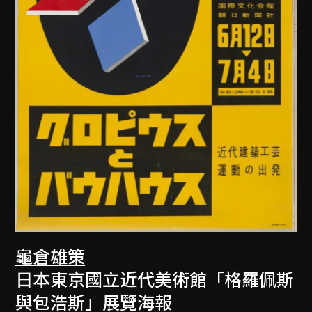
龜倉雄策
日本東京國立近代美術館「格羅佩斯
與包浩斯」展覽海報