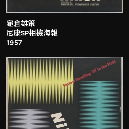
龜倉雄策
尼康SP相機海報
1957