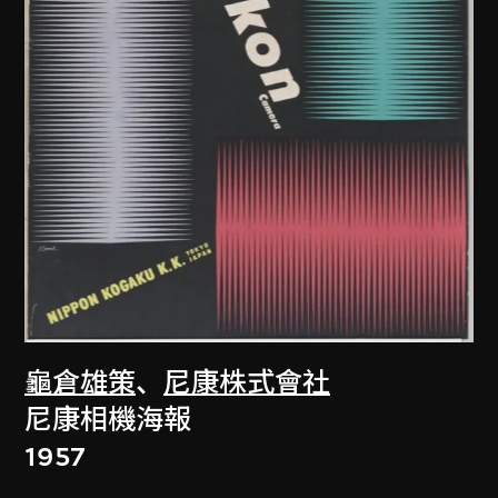
龜倉雄策
、
尼康株式會社
尼康相機海報
1957