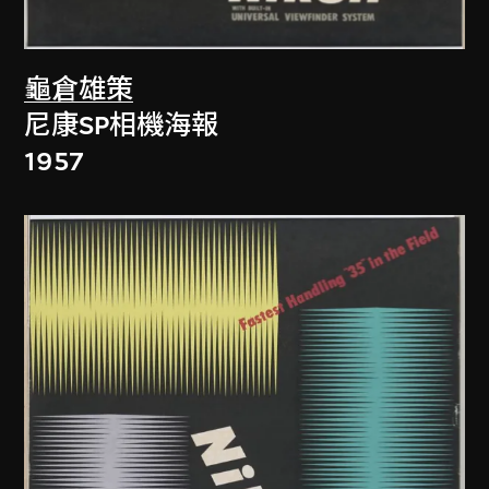
龜倉雄策
尼康SP相機海報
1957