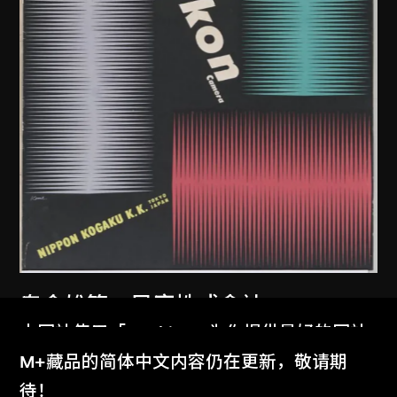
龜倉雄策
、
尼康株式會社
本网站使用「Cookies」为你提供最好的网站
尼康相機海報
体验。
M+藏品的简体中文内容仍在更新，敬请期
1957
了解更多
待！