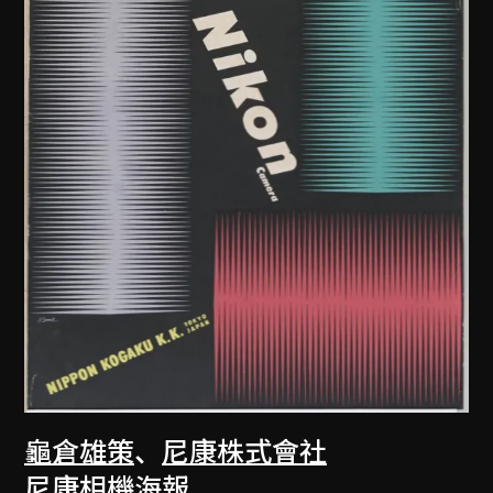
龜倉雄策
、
尼康株式會社
尼康相機海報