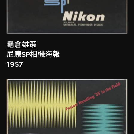
龜倉雄策
尼康SP相機海報
1957