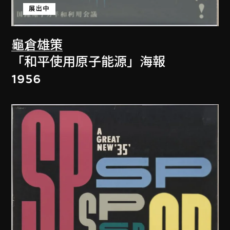
展出中
龜倉雄策
「和平使用原子能源」海報
1956