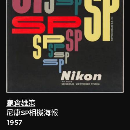
龜倉雄策
尼康SP相機海報
1957