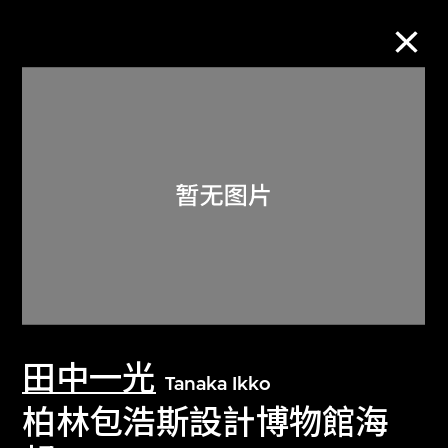
M+藏品
进一步筛选
搜索
关于M+藏品
田中一光
探索世界顶级的二十及二十一世纪视觉
Tanaka Ikko
文化藏品。
柏林包浩斯設計博物館海