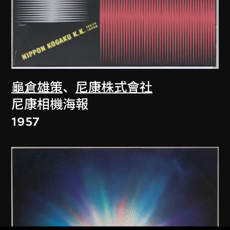
龜倉雄策
、
尼康株式會社
尼康相機海報
1957