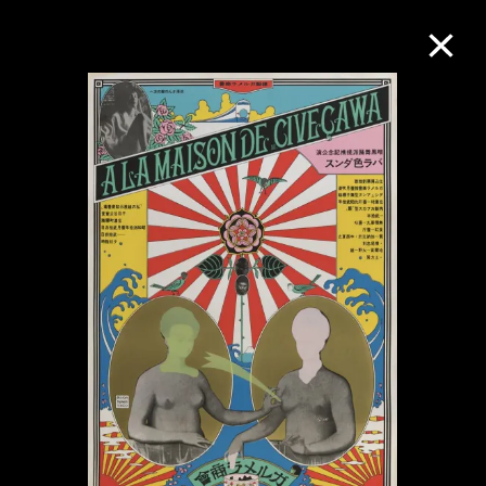
M+藏品
进一步筛选
搜索
关于M+藏品
探索世界顶级的二十及二十一世纪视觉
文化藏品。