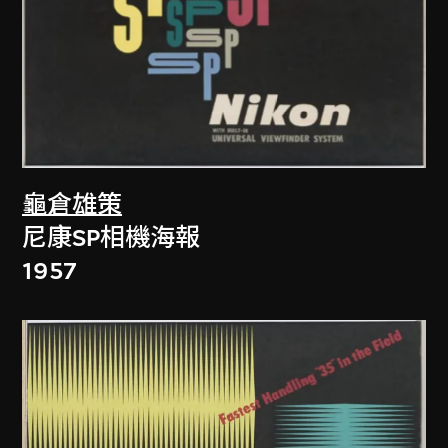
龜倉雄策
尼康SP相機海報
1957