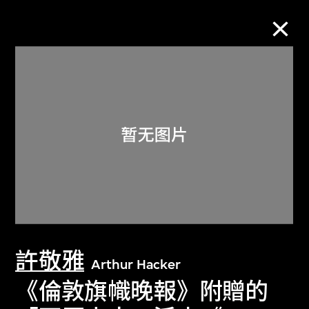
M+藏品
进一步筛选
搜索
关于M+藏品
許敬雅
探索世界顶级的二十及二十一世纪视觉
Arthur Hacker
文化藏品。
《倫敦旗幟晚報》附贈的