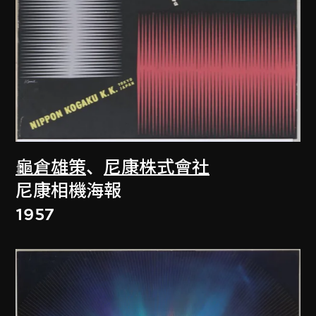
龜倉雄策
、
尼康株式會社
尼康相機海報
1957