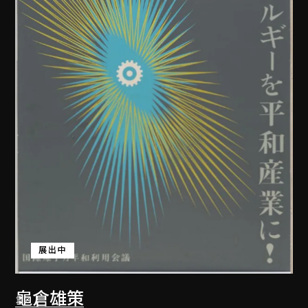
展出中
龜倉雄策