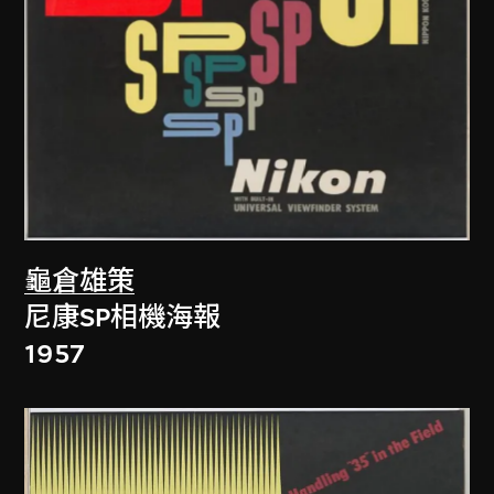
龜倉雄策
尼康SP相機海報
1957