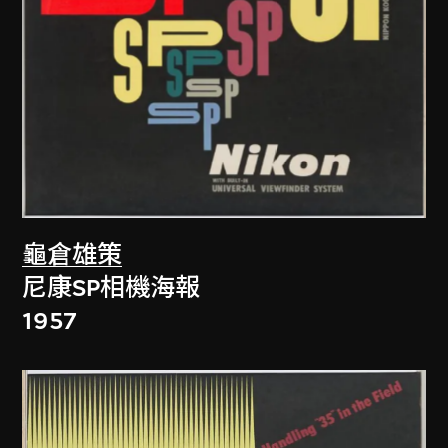
龜倉雄策
尼康SP相機海報
1957