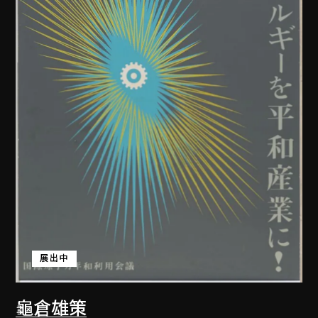
展出中
龜倉雄策