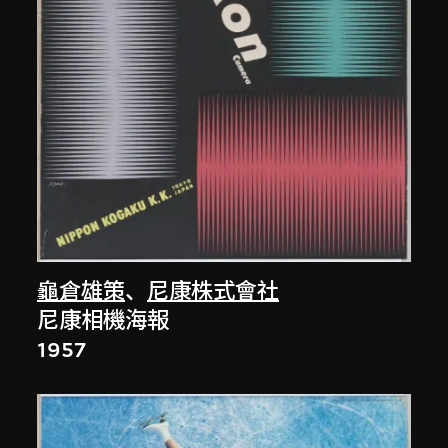
龜倉雄策
、
尼康株式會社
尼康相機海報
1957