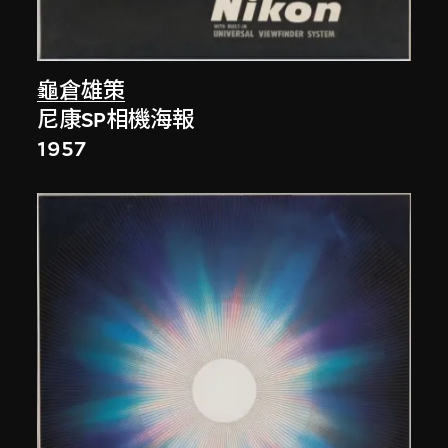
龜倉雄策
尼康SP相機海報
1957