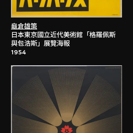
龜倉雄策
日本東京國立近代美術館「格羅佩斯
與包浩斯」展覽海報
1954