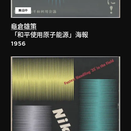
展出中
龜倉雄策
「和平使用原子能源」海報
1956