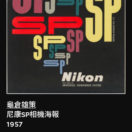
龜倉雄策
尼康SP相機海報
1957