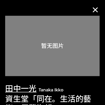
M+藏品
进一步筛选
搜索
关于M+藏品
田中一光
探索世界顶级的二十及二十一世纪视觉
Tanaka Ikko
文化藏品。
資生堂「同在。生活的藝