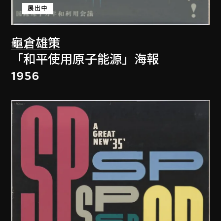
展出中
龜倉雄策
「和平使用原子能源」海報
1956