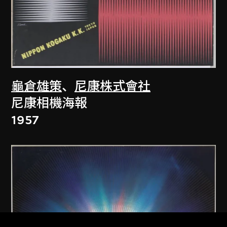
龜倉雄策
、
尼康株式會社
尼康相機海報
1957