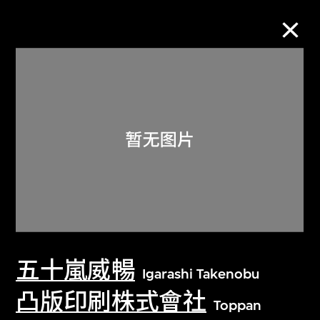
M+藏品
进一步筛选
搜索
关于M+藏品
五十嵐威暢
探索世界顶级的二十及二十一世纪视觉
Igarashi Takenobu
文化藏品。
凸版印刷株式會社
Toppan