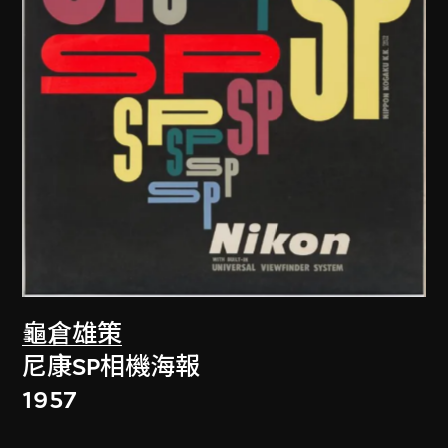
龜倉雄策
尼康SP相機海報
1957