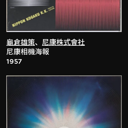
龜倉雄策
、
尼康株式會社
尼康相機海報
1957