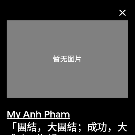
M+藏品
进一步筛选
搜索
关于M+藏品
My Anh Pham
探索世界顶级的二十及二十一世纪视觉
文化藏品。
「團結，大團結；成功，大