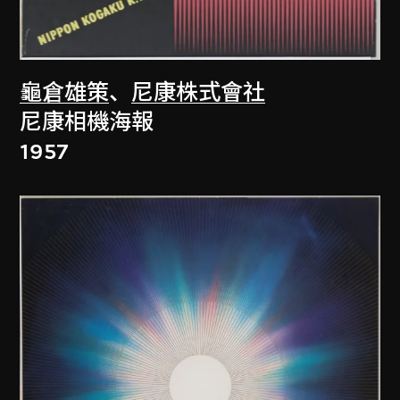
龜倉雄策
、
尼康株式會社
尼康相機海報
1957