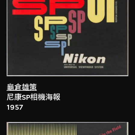
龜倉雄策
尼康SP相機海報
1957