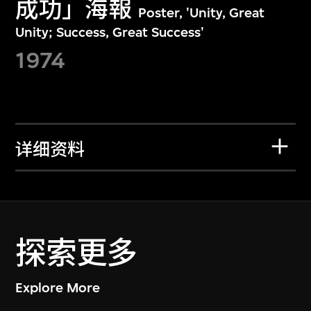
成功」海報
Poster, 'Unity, Great
Unity; Success, Great Success'
1974
详细资料
探索更多
Explore More