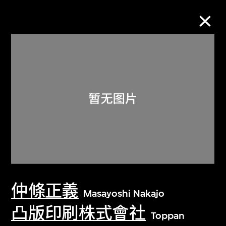
M+藏品
进一步筛选
搜索
关于M+藏品
仲條正義
探索世界顶级的二十及二十一世纪视觉
Masayoshi Nakajo
文化藏品。
凸版印刷株式會社
Toppan