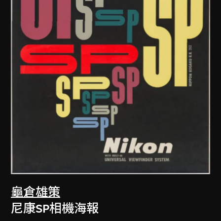
龜倉雄策
尼康SP相機海報