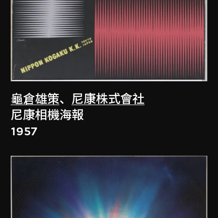
龜倉雄策
、
尼康株式會社
尼康相機海報
1957