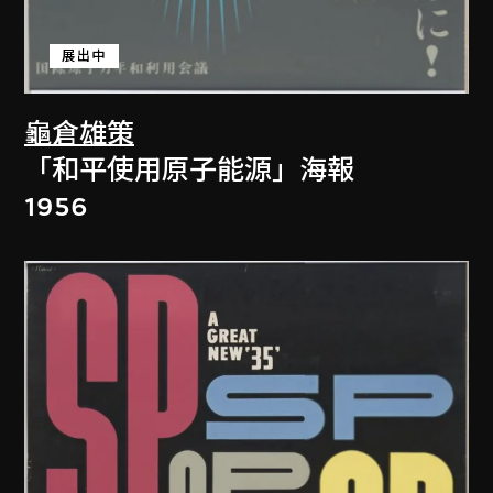
展出中
龜倉雄策
「和平使用原子能源」海報
1956