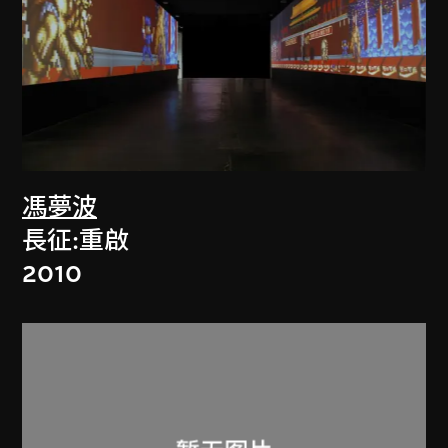
馮夢波
長征:重啟
2010