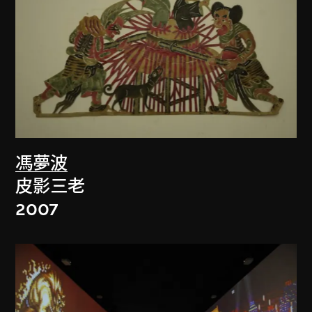
馮夢波
皮影三老
2007