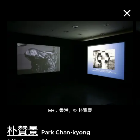
M+藏品
进一步筛选
搜索
关于M+藏品
M+，香港，© 朴贊慶
探索世界顶级的二十及二十一世纪视觉
文化藏品。
朴贊景
Park Chan-kyong