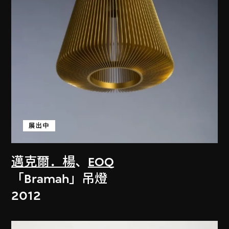
展出中
邁克爾．楊
、
EOQ
「Bramah」吊燈
2012