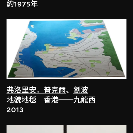
約1975年
弗洛里安．普克爾
、
劉波
地貌地毯 香港──九龍西
2013