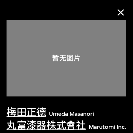
M+藏品
进一步筛选
搜索
关于M+藏品
梅田正德
探索世界顶级的二十及二十一世纪视觉
Umeda Masanori
文化藏品。
丸富漆器株式會社
Marutomi Inc.