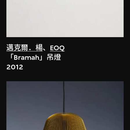
邁克爾．楊
、
EOQ
「Bramah」吊燈
2012