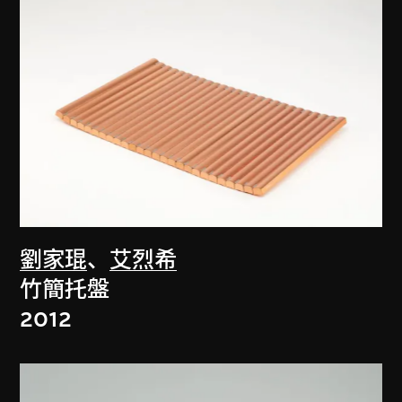
劉家琨
、
艾烈希
竹簡托盤
2012