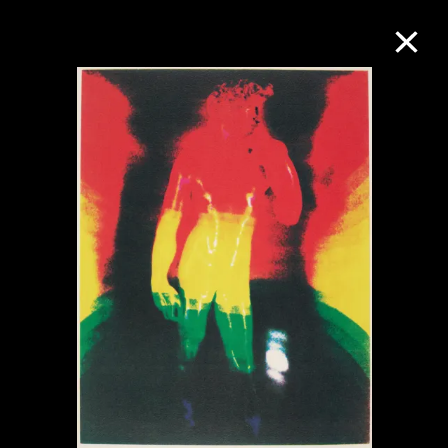
M+藏品
进一步筛选
搜索
关于M+藏品
探索世界顶级的二十及二十一世纪视觉
文化藏品。