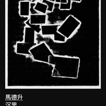
馬德升
沉思