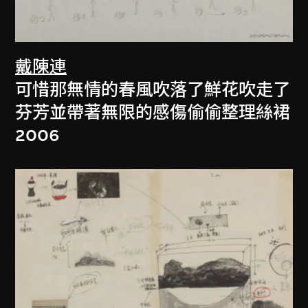
戴陳連
可惜那無情的春風吹落了鮮花吹走了
芬芳並帶著無限的感傷偷偷整理絲裙
2006