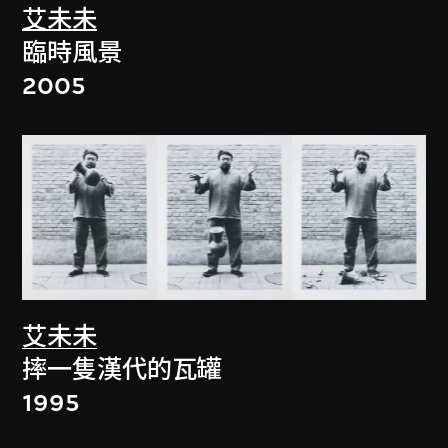
艾未未
臨時風景
2005
艾未未
摔一隻漢代的瓦罐
1995