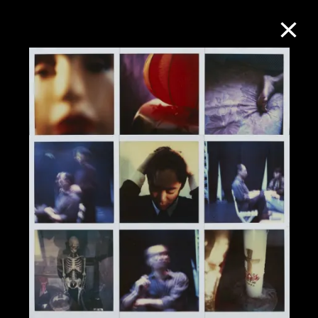
M+藏品
进一步筛选
搜索
关于M+藏品
探索世界顶级的二十及二十一世纪视觉
文化藏品。