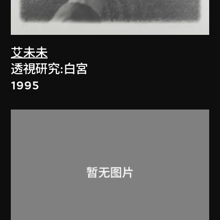
艾未未
透視研究:白宮
1995