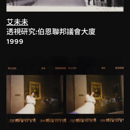
艾未未
透視研究:伯恩聯邦議會大廈
1999