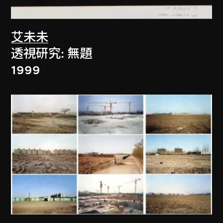
艾未未
透視研究: 無題
1999