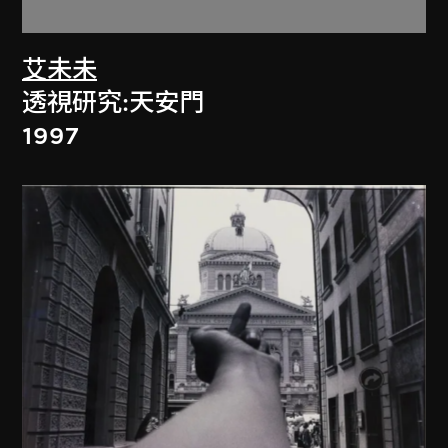
艾未未
透視研究:天安門
1997