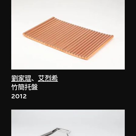
劉家琨
、
艾烈希
竹簡托盤
2012