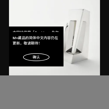
本网站使用「Cookies」为你
提供最好的网站体验。
M+藏品的简体中文内容仍在
了解更多
更新，敬请期待！
明白
确认
扎哈．哈迪德
、
Sawaya & Moroni