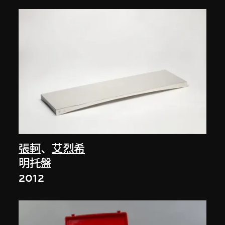
張軻
、
艾烈希
明托盤
2012