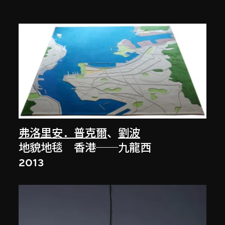
弗洛里安．普克爾
、
劉波
地貌地毯 香港──九龍西
2013