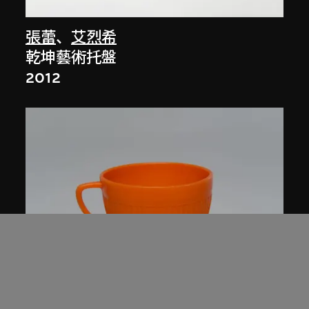
張蕾
、
艾烈希
乾坤藝術托盤
2012
星光實業有限公司