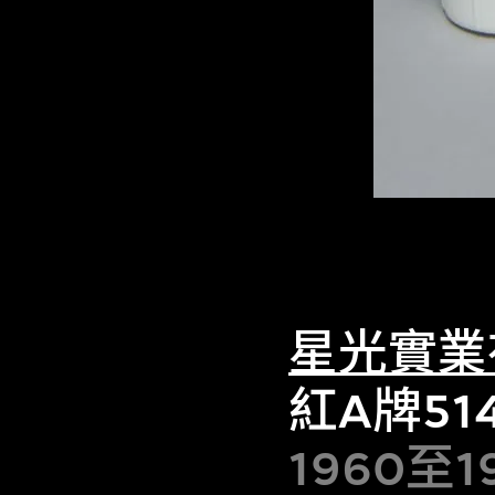
星光實業
紅A牌51
1960至