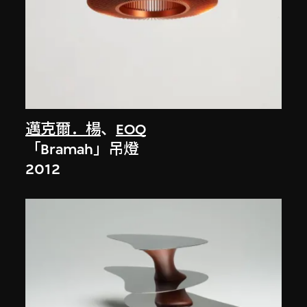
邁克爾．楊
、
EOQ
「Bramah」吊燈
2012