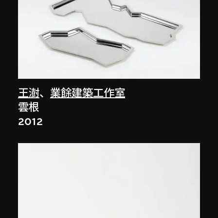
王澍
、
業餘建築工作室
雲根
2012