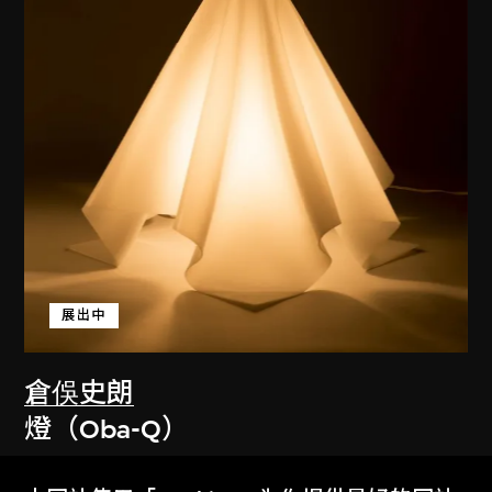
展出中
倉俁史朗
燈（Oba-Q）
1972