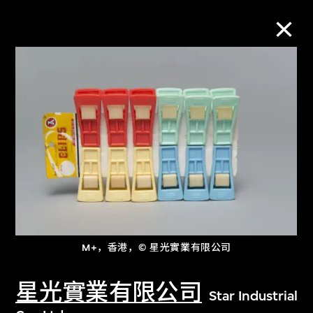
M+藏品
进一步筛选
搜索
关于M+藏品
M+，香港，© 星光實業有限公司
探索世界顶级的二十及二十一世纪视觉
文化藏品。
星光實業有限公司
Star Industrial