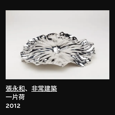
張永和
、
非常建築
一片荷
2012