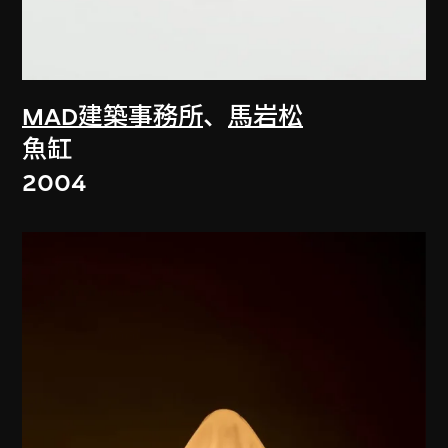
MAD建築事務所
、
馬岩松
魚缸
2004