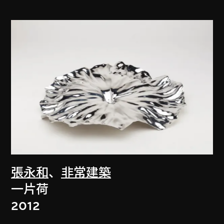
張永和
、
非常建築
一片荷
2012