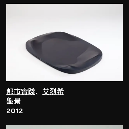
都市實踐
、
艾烈希
盤景
2012