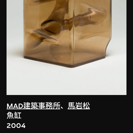
MAD建築事務所
、
馬岩松
魚缸
2004