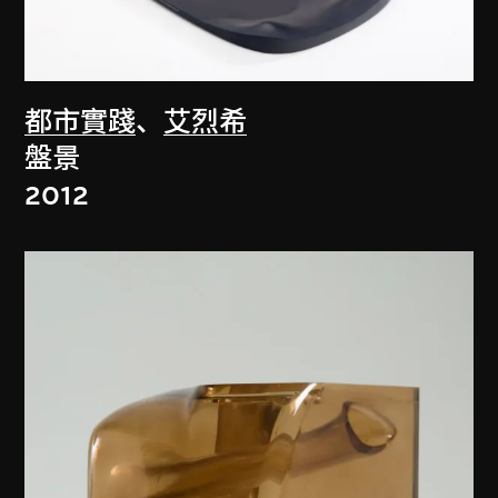
都市實踐
、
艾烈希
盤景
2012